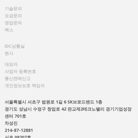
기술문의
요금문의
영업문의
팩스
IDC상황실
본사
대표자
사업자 등록번호
통신판매신고
개인정보보호 책임자
서울특별시 서초구 법원로 1길 6 SK브로드밴드 1층
경기도 성남시 수정구 창업로 42 판교제2테크노밸리 경기기업성장
센터 701호
차성진
214-87-12881
서초 08207호