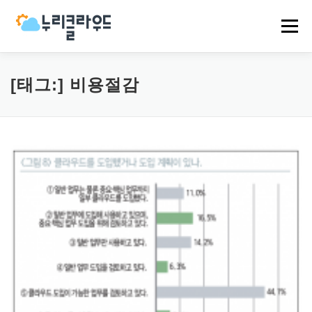
내
용
메뉴
으
로
바
로
HOME
NCP
AWS
EVENT
NEWS
[태그:]
비용절감
가
기
COMPANY
CASES