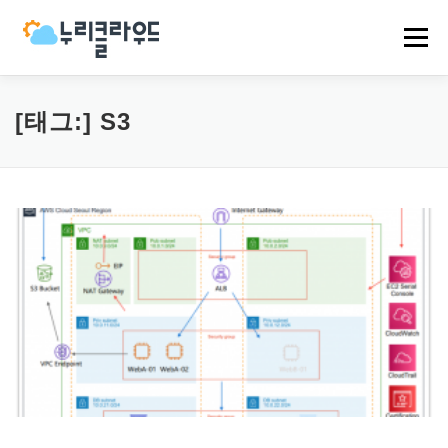
내
용
메뉴
으
로
바
로
HOME
NCP
AWS
EVENT
NEWS
[태그:]
S3
가
기
COMPANY
CASES