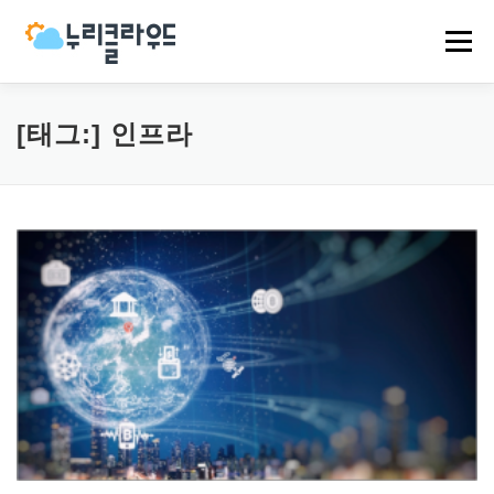
내
용
메뉴
으
로
바
로
HOME
NCP
AWS
EVENT
NEWS
[태그:]
인프라
가
기
COMPANY
CASES