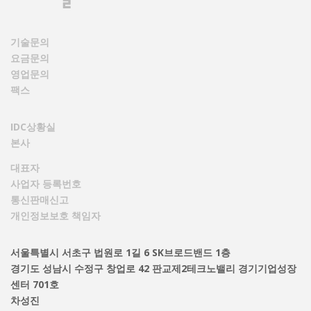
기술문의
요금문의
영업문의
팩스
IDC상황실
본사
대표자
사업자 등록번호
통신판매신고
개인정보보호 책임자
서울특별시 서초구 법원로 1길 6 SK브로드밴드 1층
경기도 성남시 수정구 창업로 42 판교제2테크노밸리 경기기업성장
센터 701호
차성진