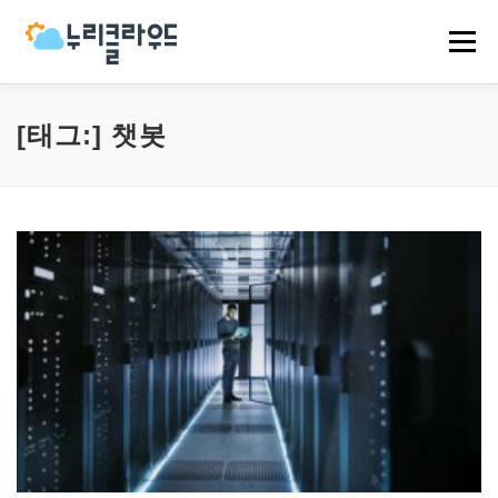
내
용
메뉴
으
로
바
로
HOME
NCP
AWS
EVENT
NEWS
[태그:]
챗봇
가
기
COMPANY
CASES