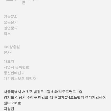
기술문의
요금문의
영업문의
팩스
IDC상황실
본사
대표자
사업자 등록번호
통신판매신고
개인정보보호 책임자
서울특별시 서초구 법원로 1길 6 SK브로드밴드 1층
경기도 성남시 수정구 창업로 42 판교제2테크노밸리 경기기업성장
센터 701호
차성진