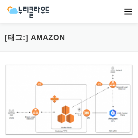
내
용
메뉴
으
로
바
로
HOME
NCP
AWS
EVENT
NEWS
[태그:]
AMAZON
가
기
COMPANY
CASES