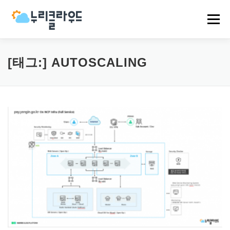
내
용
메뉴
으
로
바
로
HOME
NCP
AWS
EVENT
NEWS
[태그:]
AUTOSCALING
가
기
COMPANY
CASES