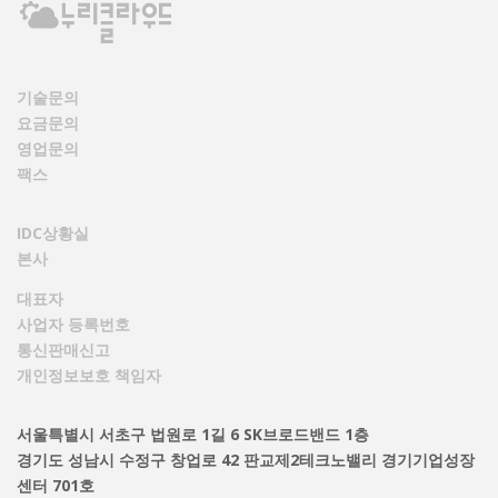
기술문의
요금문의
영업문의
팩스
IDC상황실
본사
대표자
사업자 등록번호
통신판매신고
개인정보보호 책임자
서울특별시 서초구 법원로 1길 6 SK브로드밴드 1층
경기도 성남시 수정구 창업로 42 판교제2테크노밸리 경기기업성장
센터 701호