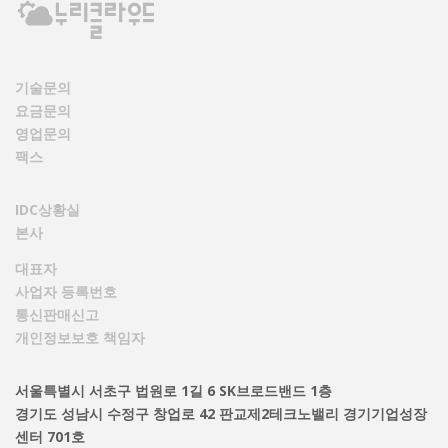
기술문의
요금문의
영업문의
팩스
IDC상황실
본사
대표자
사업자 등록번호
통신판매신고
개인정보보호 책임자
서울특별시 서초구 법원로 1길 6 SK브로드밴드 1층
경기도 성남시 수정구 창업로 42 판교제2테크노밸리 경기기업성장
센터 701호