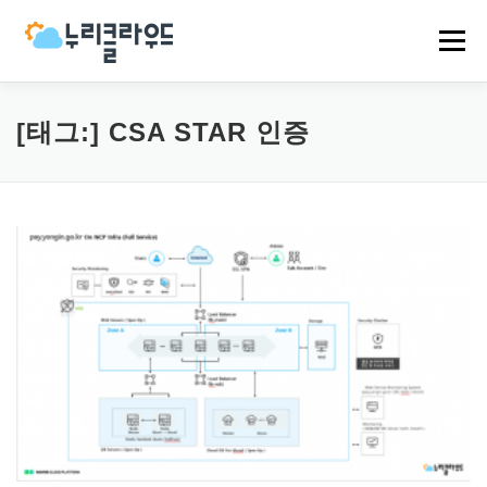
내
용
메뉴
으
로
바
로
HOME
NCP
AWS
EVENT
NEWS
[태그:]
CSA STAR 인증
가
기
COMPANY
CASES