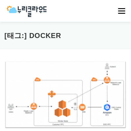
내
용
메뉴
으
로
바
로
HOME
NCP
AWS
EVENT
NEWS
[태그:]
DOCKER
가
기
COMPANY
CASES