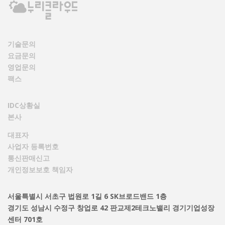
기술문의
요금문의
영업문의
팩스
IDC상황실
본사
대표자
사업자 등록번호
통신판매신고
개인정보보호 책임자
서울특별시 서초구 법원로 1길 6 SK브로드밴드 1층
경기도 성남시 수정구 창업로 42 판교제2테크노밸리 경기기업성장
센터 701호