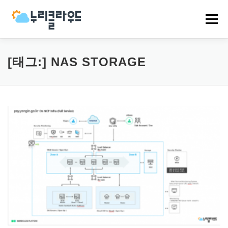
내
용
메뉴
으
로
바
로
HOME
NCP
AWS
EVENT
NEWS
[태그:]
NAS STORAGE
가
기
COMPANY
CASES