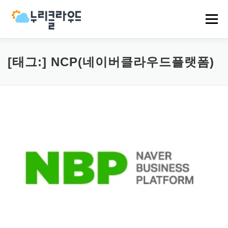
내
용
메뉴
으
로
바
로
HOME
NCP
AWS
EVENT
NEWS
[태그:]
NCP(네이버클라우드플랫폼)
가
기
COMPANY
CASES