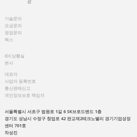
기술문의
요금문의
영업문의
팩스
IDC상황실
본사
대표자
사업자 등록번호
통신판매신고
개인정보보호 책임자
서울특별시 서초구 법원로 1길 6 SK브로드밴드 1층
경기도 성남시 수정구 창업로 42 판교제2테크노밸리 경기기업성장
센터 701호
차성진