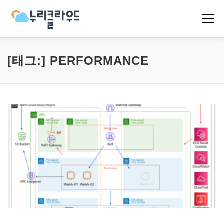
내
용
메뉴
으
로
바
로
HOME
NCP
AWS
EVENT
NEWS
[태그:]
PERFORMANCE
가
기
COMPANY
CASES