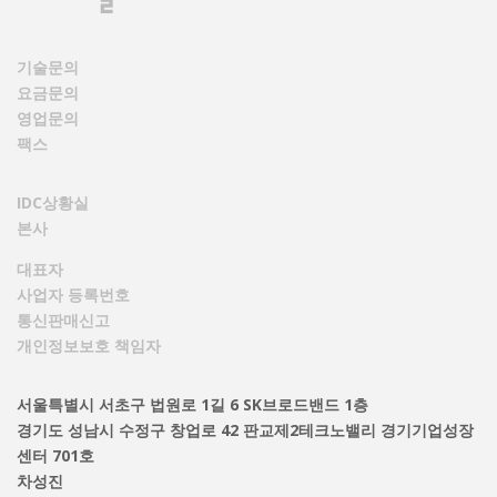
기술문의
요금문의
영업문의
팩스
IDC상황실
본사
대표자
사업자 등록번호
통신판매신고
개인정보보호 책임자
서울특별시 서초구 법원로 1길 6 SK브로드밴드 1층
경기도 성남시 수정구 창업로 42 판교제2테크노밸리 경기기업성장
센터 701호
차성진