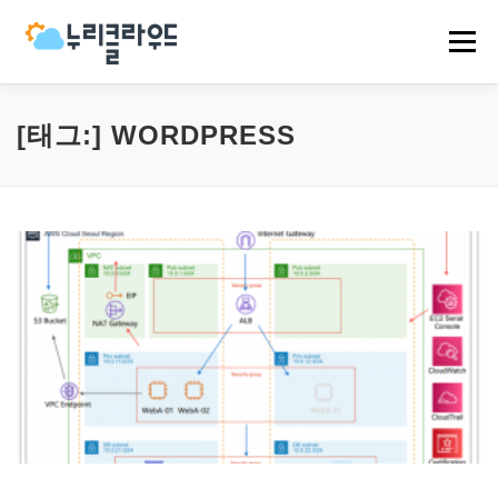
내
용
메뉴
으
로
바
로
HOME
NCP
AWS
EVENT
NEWS
[태그:]
WORDPRESS
가
기
COMPANY
CASES