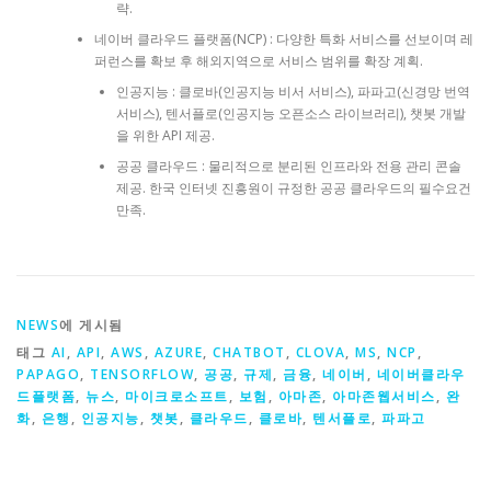
략.
네이버 클라우드 플랫폼(NCP) : 다양한 특화 서비스를 선보이며 레
퍼런스를 확보 후 해외지역으로 서비스 범위를 확장 계획.
인공지능 : 클로바(인공지능 비서 서비스), 파파고(신경망 번역
서비스), 텐서플로(인공지능 오픈소스 라이브러리), 챗봇 개발
을 위한 API 제공.
공공 클라우드 : 물리적으로 분리된 인프라와 전용 관리 콘솔
제공. 한국 인터넷 진흥원이 규정한 공공 클라우드의 필수요건
만족.
NEWS
에 게시됨
태그
AI
,
API
,
AWS
,
AZURE
,
CHATBOT
,
CLOVA
,
MS
,
NCP
,
PAPAGO
,
TENSORFLOW
,
공공
,
규제
,
금융
,
네이버
,
네이버클라우
드플랫폼
,
뉴스
,
마이크로소프트
,
보험
,
아마존
,
아마존웹서비스
,
완
화
,
은행
,
인공지능
,
챗봇
,
클라우드
,
클로바
,
텐서플로
,
파파고