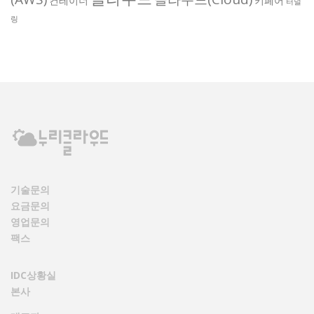
컨테이너
키페어
터널
링
기술문의
요금문의
영업문의
팩스
IDC상황실
본사