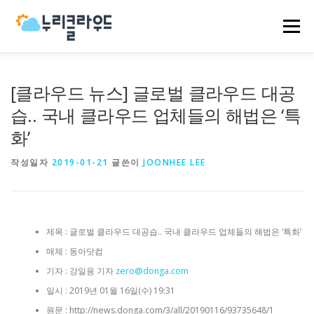
내
용
메뉴
으
로
바
로
HOME
NCP
AWS
EVENT
NEWS
[클라우드 뉴스] 글로벌 클라우드 대공
가
기
습.. 국내 클라우드 업체들의 해법은 ‘특
화’
COMPANY
CASES
작성일자
2019-01-21
글쓴이
JOONHEE LEE
제목 : 글로벌 클라우드 대공습.. 국내 클라우드 업체들의 해법은 ‘특화’
매체 : 동아닷컴
기자 : 강일용 기자
zero@donga.com
일시 : 2019년 01월 16일(수) 19:31
원문 : http://news.donga.com/3/all/20190116/93735648/1