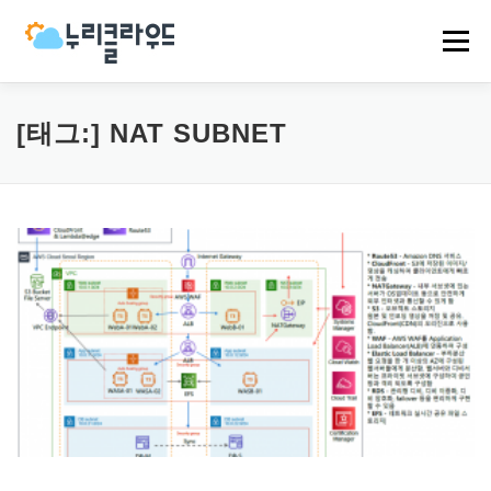
내
용
메뉴
으
로
바
로
HOME
NCP
AWS
EVENT
NEWS
[태그:]
NAT SUBNET
가
기
COMPANY
CASES