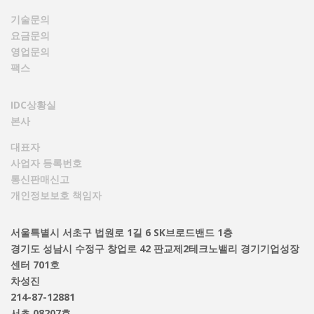
기술문의
요금문의
영업문의
팩스
IDC상황실
본사
대표자
사업자 등록번호
통신판매신고
개인정보보호 책임자
서울특별시 서초구 법원로 1길 6 SK브로드밴드 1층
경기도 성남시 수정구 창업로 42 판교제2테크노밸리 경기기업성장
센터 701호
차성진
214-87-12881
서초 08207호