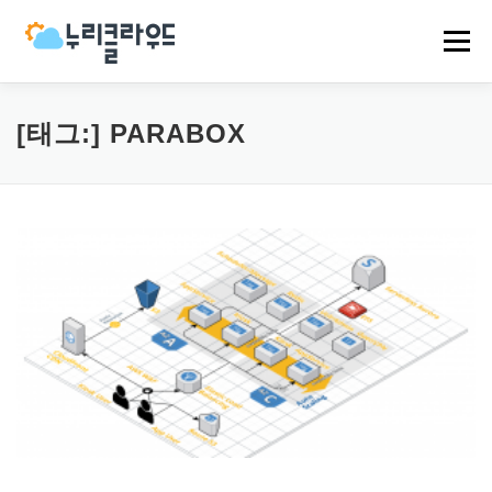
내
용
메뉴
으
로
바
로
HOME
NCP
AWS
EVENT
NEWS
[태그:]
PARABOX
가
기
COMPANY
CASES